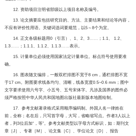
12. 资助项目注明省部级以上项目名称及编号。
13. 论文摘要应包括研究目的、方法、主要结果和结论等内容，
不应有评价性用语。关键词选词要规范，以5～8个为宜。
14. 正文各级标题用0（引言）、1、2、3……；1.1、 1.2、
1.3……；1.1.1、1.1.2、1.1.3……表示。
15. 计量单位必须使用国家法定计量单位。标点符号使用要准
确。
16. 图表随文编排，一般双栏排图不宽于8 cm，通栏排图不宽
于17 cm。附图要求线条均匀、清晰，线条宽度0.5~0.6 mm；图中
文字要求使用六号字、小五号、五号宋体字。凡涉及国界的图件必
须严格按照中华人民共和国地图出版社最新版本地图绘制。
17. 参考文献著录格式采用顺序编码制。外国人名一律姓在
前，全称；名在后，只写首字母，大写，省略缩写点。作者3人以上
者，列3位后加“，等”。参考文献类型以字母方式标识，如：期刊文
章［J］、专著［M］、论文集［C］、学位论文［D］、报告