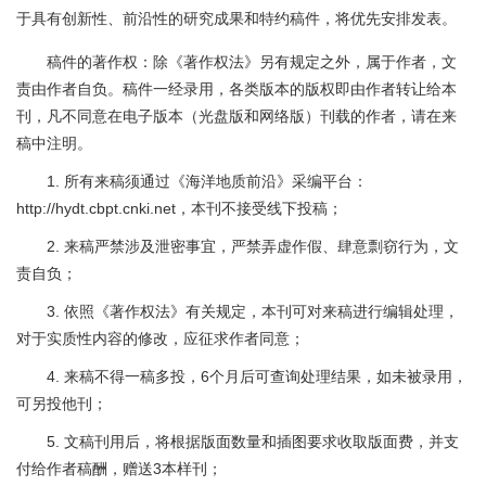
于具有创新性、前沿性的研究成果和特约稿件，将优先安排发表。
稿件的著作权：除《著作权法》另有规定之外，属于作者，文
责由作者自负。稿件一经录用，各类版本的版权即由作者转让给本
刊，凡不同意在电子版本（光盘版和网络版）刊载的作者，请在来
稿中注明。
1. 所有来稿须通过《海洋地质前沿》采编平台：
http://hydt.cbpt.cnki.net
，本刊不接受线下投稿；
2. 来稿严禁涉及泄密事宜，严禁弄虚作假、肆意剽窃行为，文
责自负；
3. 依照《著作权法》有关规定，本刊可对来稿进行编辑处理，
对于实质性内容的修改，应征求作者同意；
4. 来稿不得一稿多投，6个月后可查询处理结果，如未被录用，
可另投他刊；
5. 文稿刊用后，
将根据版面数量和插图要求收取版面费，并支
付给作者稿酬，
赠送3本样刊；