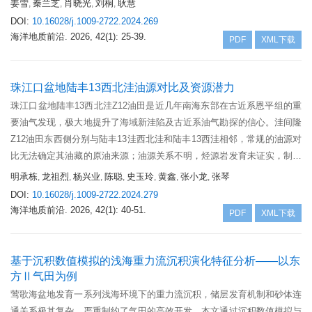
姜雪
秦兰芝
肖晓光
刘桐
耿慧
,
,
,
,
目标提供新方法。研究结果表明：①西湖凹陷中南部花港组SQ3层序内沉
DOI:
10.16028/j.1009-2722.2024.269
积相主要发育河流相、浅水三角洲相和浅湖相，平面上具有明显分区分
海洋地质前沿.
2026, 42(1): 25-39.
PDF
XML下载
带、垂向上具有交互演化的特征，平面上和垂向上河控主体区、河湖交互
区及湖相主体区交互分布；②基于现有钻井统计，建立了沉积、构造以及
岩性参数对岩性目标及油气充注影响顺序，构建了1套中南部带网格单元
珠江口盆地陆丰13西北洼油源对比及资源潜力
构造-沉积多维半定量有利区优选评价方法；③指明了重点区分布和优势
珠江口盆地陆丰13西北洼Z12油田是近几年南海东部在古近系恩平组的重
沉积相为三角洲前缘复合砂坝，河道复合砂坝和河口坝。
要油气发现，极大地提升了海域新洼陷及古近系油气勘探的信心。洼间隆
Z12油田东西侧分别与陆丰13洼西北洼和陆丰13西洼相邻，常规的油源对
比无法确定其油藏的原油来源；油源关系不明，烃源岩发育未证实，制约
了这类多洼少井区新洼陷的勘探潜力认识。为揭示该类油田原油的成因来
明承栋
龙祖烈
杨兴业
陈聪
史玉玲
黄鑫
张小龙
张琴
,
,
,
,
,
,
,
源，本文对Z12油田原油及烃源岩开展了精细的生物标志物分析，特别是
DOI:
10.16028/j.1009-2722.2024.279
系统性进行了原油运移半定量示踪和饱和烃单体烃碳同位素实验分析，结
海洋地质前沿.
2026, 42(1): 40-51.
PDF
XML下载
合油气运移模拟、断裂活动速率及地震相对比分析，进行了油源追溯。研
究结果表明，Z12油田原油为半深—深湖相来源的原油，不仅具有陆丰13
西北洼和陆丰13西洼烃源岩双洼贡献的特点，而且具有西北洼短距离近源
基于沉积数值模拟的浅海重力流沉积演化特征分析——以东
充注特征，这证实了陆丰13西北洼半深—深湖相烃源岩对洼间隆油藏的成
方Ⅱ气田为例
藏贡献，为陆丰13西北洼周边目标的部署提供了坚实的基础。
莺歌海盆地发育一系列浅海环境下的重力流沉积，储层发育机制和砂体连
通关系极其复杂，严重制约了气田的高效开发。本文通过沉积数值模拟与