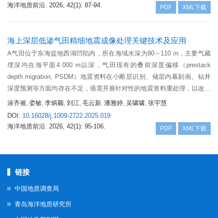
2−
蚀（占25%），局部区域（#18、#20站位）因SO
含量＞1 500 mg/L且
海洋地质前沿.
2026, 42(1): 87-94.
4
PDF
XML下载
矿化度＞50 000 mg/L，腐蚀性升至中等级别（占10%）。弱透水层中侵
蚀性CO
（＜1.60 mg/L）与近中性微环境（pH≈7.1）协同作用，进一步
2
−
2−
加剧了混凝土的腐蚀性；Cl
（最高为29 246.25 mg/L）与SO
（最高为
海上深层低渗气田精细地震成像处理关键技术及应用
4
2 353.47 mg/L）协同作用导致局部区域（#18、#20站位）钢筋腐蚀达中
A气田位于东海盆地西湖凹陷内，所在海域水深为90～110 m，主要气藏
等级别（占15%），偏酸性微环境（pH≈7.1）进一步加剧侵蚀进程。针对
埋深均在海平面4 000 m以深，气田现有的叠前深度偏移（prestack
腐蚀风险空间分布特征，提出分区防控策略，包括采用抗硫酸盐水泥基复
depth migration, PSDM）地震资料在小断层识别、储层内幕刻画、钻井
合材料、复合阻锈技术及高密实度施工工艺，并强化低温湿养护与防护涂
深度预测等方面均存在不足，亟需开展针对性的地震资料重处理，以改善
层应用。研究成果可为类似滨海区域地下工程耐久性设计与腐蚀防控提供
地震资料品质、提高低渗气藏描述精度，推动气田高效开发。基于原始地
涂齐催
娄敏
李炳颖
刘江
毛云新
潘雅婷
吴啸啸
张宇慧
,
,
,
,
,
,
,
理论支撑。
震数据，在开展海域噪声压制、源缆鬼波压制、浅水多次波压制的基础
DOI:
10.16028/j.1009-2722.2025.019
上，重点开展了精细地震成像处理，主要包括：高精度速度分析、弯曲射
海洋地质前沿.
2026, 42(1): 95-106.
PDF
XML下载
线Kirchhoff叠前时间偏移、全局寻优网格层析速度反演、井震联合各向异
性速度建模、Kirchhoff各向异性叠前深度偏移。通过以上精细地震处理，
地震资料信噪比和分辨率明显提高，深层地震成像能量更聚焦，深层断层
成像和储层内幕更清晰；基于成像处理的地震速度开展钻前深度预测，与
链接
实际钻井层位标定深度更接近。新处理资料应用表明，以上精细成像处理
中国地质调查局
技术及流程对海上深层低渗气田地震资料改善作用明显，可在相似区块进
青岛海洋地质研究所
行推广应用。