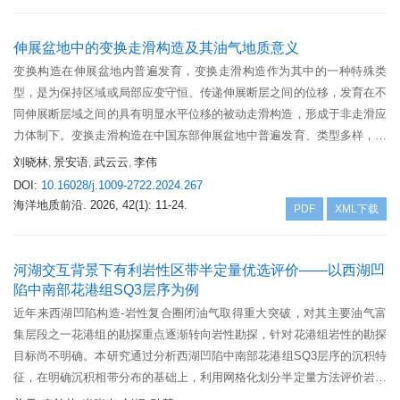
Sakamena/Isalo组构造成藏组合2套。运用国内含油气区带评价方法，将
盆地划分为西部深水区带等5个油气远景区带，综合评价认为，西部深水
伸展盆地中的变换走滑构造及其油气地质意义
区带为最有利区带，下一步应加强地震工作量部署，落实有利圈闭位置。
变换构造在伸展盆地内普遍发育，变换走滑构造作为其中的一种特殊类
型，是为保持区域或局部应变守恒、传递伸展断层之间的位移，发育在不
同伸展断层域之间的具有明显水平位移的被动走滑构造，形成于非走滑应
力体制下。变换走滑构造在中国东部伸展盆地中普遍发育、类型多样，依
据是否形成明显的走滑断裂可划分为变换走滑断层和变换走滑带，其类型
刘晓林
景安语
武云云
李伟
,
,
,
与两侧断层伸展差异大小有关，进一步依据两侧断层的倾向，每类又可划
DOI:
10.16028/j.1009-2722.2024.267
分为倾向相反型、倾向相同型和倾向复杂型3个亚类。变换走滑构造对油
海洋地质前沿.
2026, 42(1): 11-24.
PDF
XML下载
气成藏具有重要的控制作用，可以为伸展盆地内构造圈闭解释判识提供依
据，变换走滑构造导致局部地层的弯曲变形，控制了古地貌或微古地貌的
分布，进而对沉积储层的发育展布具有一定的控制作用；变换走滑构造可
河湖交互背景下有利岩性区带半定量优选评价——以西湖凹
以作为有利的油气聚集区带，也可以对油气分布起到分隔作用。
陷中南部花港组SQ3层序为例
近年来西湖凹陷构造-岩性复合圈闭油气取得重大突破，对其主要油气富
集层段之一花港组的勘探重点逐渐转向岩性勘探，针对花港组岩性的勘探
目标尚不明确。本研究通过分析西湖凹陷中南部花港组SQ3层序的沉积特
征，在明确沉积相带分布的基础上，利用网格化划分半定量方法评价岩性
目标发育潜力，指出有利砂体发育区，寻找有利岩性体，为今后寻找岩性