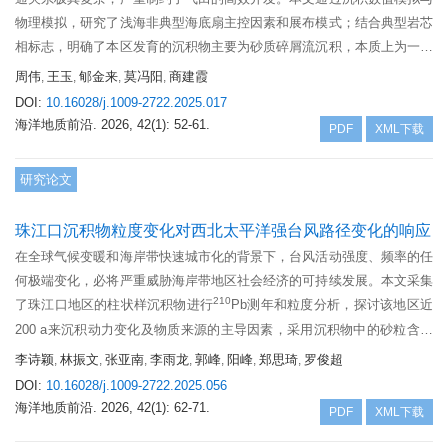
物理模拟，研究了浅海非典型海底扇主控因素和展布模式；结合典型岩芯
相标志，明确了本区发育的沉积物主要为砂质碎屑流沉积，本质上为一系
列水道和朵体相互切割改造形成的复合浅海海底扇沉积体。综合古地貌及
周伟
王玉
郇金来
莫冯阳
商建霞
,
,
,
,
砂体展布特征，建立了浅海重力流限制性阶段持续进积、半限制性阶段补
DOI:
10.16028/j.1009-2722.2025.017
偿叠置、非限制性阶段分流摆动的沉积演化样式。基于地质静态认识，结
海洋地质前沿.
2026, 42(1): 52-61.
PDF
XML下载
合生产动态特征，综合分析了储层砂体内部结构及连通性，厘清了研究区
浅海复杂海底扇储层内部结构样式。结果表明，研究区的东方Ⅱ气田早期
研究论文
沉积砂体垂向切割叠置连通性好，中期砂体侧向叠置局部受渗流屏障影响
连通性中等，晚期沉积受泥质水道改造砂体孤立展布，连通性变差。这些
珠江口沉积物粒度变化对西北太平洋强台风路径变化的响应
认识为该气田内部潜力分析奠定了理论基础。
在全球气候变暖和海岸带快速城市化的背景下，台风活动强度、频率的任
何极端变化，必将严重威胁海岸带地区社会经济的可持续发展。本文采集
210
了珠江口地区的柱状样沉积物进行
Pb测年和粒度分析，探讨该地区近
200 a来沉积动力变化及物质来源的主导因素，采用沉积物中的砂粒含量
作为珠江口地区台风影响强度变化参数，并利用该参数重建珠江口地区近
李诗颖
林振文
张亚南
李雨龙
郭峰
阳峰
郑思琦
罗俊超
,
,
,
,
,
,
,
200 a来的台风强度记录。结果显示，1840—1920年珠江口地区台风活动
DOI:
10.16028/j.1009-2722.2025.056
持续增强，1920—1958年间台风影响强度波动较大，而1958年至今台风
海洋地质前沿.
2026, 42(1): 62-71.
PDF
XML下载
影响强度在逐渐减弱。珠江口地区台风活动变化与全球气温呈反比，随着