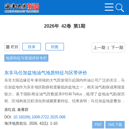
2026年 42卷 第1期
栏目
目录
封面
上一期
|
下一期
地质特征与资源评价专栏
东非马任加盆地油气地质特征与区带评价
东非大陆边缘近年来持续的大气田发现引起国内外油公司广泛的关注，马
任加盆地作为东非地区勘探程度极低的盆地之一，相关油气勘探成果报道
较少。基于国际商业油气田数据库IHS和Tellus，梳理了盆地油气勘探历
程、区域构造沉积演化和成藏要素特征。结果表明：马任加盆地是叠加在
晚古生代—侏罗纪裂谷之上的中—新生代被动陆缘盆地，经历了同裂谷、
裴红昌
秦雁群
,
马达加斯加陆块裂开和被动大陆边缘3个演化阶段，形成了东部陆相，往
DOI:
10.16028/j.1009-2722.2025.008
西过渡到海相的沉积地层序列。截至目前，盆地尚无商业油气发现，潜在
海洋地质前沿.
2026, 42(1): 1-10.
PDF
XML下载
的成藏组合包括白垩系构造-地层成藏组合和三叠系—侏罗系