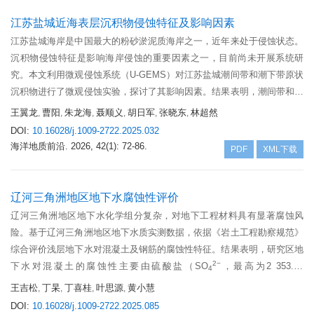
全球气温升高，珠江口地区台风活动逐渐减弱，该现象支持西北太平洋强
台风路径发生由南向北转移，这为中国沿海城市未来的气候应对策略提供
江苏盐城近海表层沉积物侵蚀特征及影响因素
了新的视角。
江苏盐城海岸是中国最大的粉砂淤泥质海岸之一，近年来处于侵蚀状态。
沉积物侵蚀特征是影响海岸侵蚀的重要因素之一，目前尚未开展系统研
究。本文利用微观侵蚀系统（U-GEMS）对江苏盐城潮间带和潮下带原状
沉积物进行了微观侵蚀实验，探讨了其影响因素。结果表明，潮间带和潮
下带沉积物侵蚀特征存在明显差异。潮间带沉积物临界侵蚀剪应力介于
王翼龙
曹阳
朱龙海
聂顺义
胡日军
张晓东
林超然
,
,
,
,
,
,
2
2
0.2～0.6 N/m
，在0.6 N/m
剪应力下的侵蚀速率介于0.053～0.263
DOI:
10.16028/j.1009-2722.2025.032
−2
−1
2
g·m
·s
；潮下带沉积物临界侵蚀剪应力介于0.3～0.69 N/m
，在0.6
海洋地质前沿.
2026, 42(1): 72-86.
PDF
XML下载
2
−2
−1
N/m
剪应力下的侵蚀速率介于0.051～0.078 g·m
·s
。黏土含量是沉积
物可侵蚀性和侵蚀模式的主要控制因素，含水率和干容重对于黏性沉积物
侵蚀特征影响较大，对非黏性沉积物的侵蚀特征影响不明显。受沉积环
辽河三角洲地区地下水腐蚀性评价
境、水动力特征等因素影响，研究区潮间带可侵蚀性显著高于潮下带。该
辽河三角洲地区地下水化学组分复杂，对地下工程材料具有显著腐蚀风
研究丰富了近海冲淤演化理论，可为海岸侵蚀防护和海岸带的可持续发展
险。基于辽河三角洲地区地下水质实测数据，依据《岩土工程勘察规范》
提供指导。
综合评价浅层地下水对混凝土及钢筋的腐蚀性特征。结果表明，研究区地
2−
下水对混凝土的腐蚀性主要由硫酸盐（SO
，最高为2 353.47
4
mg/L）、矿化度（最高为52 444.25 mg/L）及环境pH值（7.0～8.1）控
王吉松
丁杲
丁喜桂
叶思源
黄小慧
,
,
,
,
2−
制。其中，SO
含量在环境类型Ⅱ中达300～1 500 mg/L时判定为弱腐
4
DOI:
10.16028/j.1009-2722.2025.085