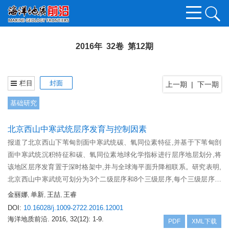
2016年 32卷 第12期
栏目
封面
上一期
|
下一期
基础研究
北京西山中寒武统层序发育与控制因素
报道了北京西山下苇甸剖面中寒武统碳、氧同位素特征,并基于下苇甸剖
面中寒武统沉积特征和碳、氧同位素地球化学指标进行层序地层划分,将
该地区层序发育置于深时格架中,并与全球海平面升降相联系。研究表明,
北京西山中寒武统可划分为3个二级层序和8个三级层序,每个三级层序对
应于全球海平面变化事件。该时期主要发育的沉积相类型包括蒸发潮坪
金丽娜
单新
王喆
王睿
,
,
,
相、低能内台地相、高能外台地相和低能开阔海相。中寒武世华北地台构
DOI:
10.16028/j.1009-2722.2016.12001
造背景稳定且处于温暖的气候背景下,绝对海平面变化为层序发育主控因
海洋地质前沿.
2016, 32(12): 1-9.
PDF
XML下载
素。