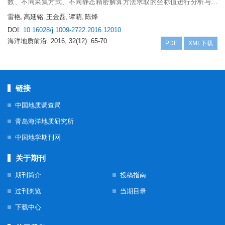
数、不同采集方式、不同静态精密解算方法求取的坐标值进行分析与评
价。研究表明,在北海区MSAS对GPS单点定位精准度具有一定增强效果,
雷艳
高延铭
王金磊
谭萌
陈烽
,
,
,
,
稳定性比较可靠。
DOI:
10.16028/j.1009-2722.2016.12010
海洋地质前沿.
2016, 32(12): 65-70.
PDF
XML下载
链接
中国地质调查局
青岛海洋地质研究所
中国地学期刊网
关于期刊
期刊简介
投稿指南
过刊浏览
当期目录
下载中心