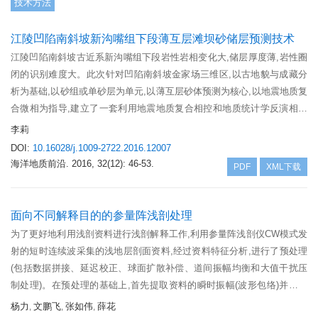
技术方法
著淤积。
江陵凹陷南斜坡新沟嘴组下段薄互层滩坝砂储层预测技术
江陵凹陷南斜坡古近系新沟嘴组下段岩性岩相变化大,储层厚度薄,岩性圈
闭的识别难度大。此次针对凹陷南斜坡金家场三维区,以古地貌与成藏分
析为基础,以砂组或单砂层为单元,以薄互层砂体预测为核心,以地震地质复
合微相为指导,建立了一套利用地震地质复合相控和地质统计学反演相结
合的薄互层砂岩储层预测技术,开展了南斜坡地区的砂岩展布规律预测,为
李莉
江陵凹陷新领域的油气勘探提供指导。
DOI:
10.16028/j.1009-2722.2016.12007
海洋地质前沿.
2016, 32(12): 46-53.
PDF
XML下载
面向不同解释目的的参量阵浅剖处理
为了更好地利用浅剖资料进行浅剖解释工作,利用参量阵浅剖仪CW模式发
射的短时连续波采集的浅地层剖面资料,经过资料特征分析,进行了预处理
(包括数据拼接、延迟校正、球面扩散补偿、道间振幅均衡和大值干扰压
制处理)。在预处理的基础上,首先提取资料的瞬时振幅(波形包络)并对其
进行带通滤波,资料的低频成分突出,同相轴连续,分辨率适中,该处理结果
杨力
文鹏飞
张如伟
薛花
,
,
,