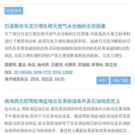
资源地质
巴基斯坦马克兰增生楔天然气水合物的主控因素
为了探讨马克兰增生楔天然气水合物的主控因素,对收集的大量文献资料
进行了整理和分析,发现马克兰增生楔由西到东、由南往北逆冲断裂的活
动性具有逐渐减弱的趋势,BSR的振幅和连续性同样具有逐渐减弱的趋势,
因此,马克兰增生楔BSR的产状主要受断裂构造的影响。马克兰增生楔沉
积厚度大,SMI界面浅,水合物样品具有气泡结构以及BSR之下存在较厚的
龚建明
廖晶
孙晶
杨传胜
王建强
何拥军
田瑞聪
程青松
陈志强
,
,
,
,
,
,
,
,
游离气表明,该区天然气水合物的气源充足。同时,低角度的北向俯冲造就
DOI:
10.16028/j.1009-2722.2016.12002
的E-W向平行排列的南向逆冲断层以及小型正断层等为天然气向上运移提
海洋地质前沿.
2016, 32(12): 10-15.
PDF
XML下载
供了通道。由此可知,构造作用是马克兰增生楔天然气水合物的主控因
素。
南海西北部莺歌海盆地古近系烃源条件及石油地质意义
迄今为止,莺歌海盆地古近-新近系烃源岩研究及烃源条件分析均主要局限
于中新统海相,而对于古近系尚未涉及。根据莺歌海盆地区域地质背景及
构造沉积演化特征,首次系统地研究了古近系陆相沉积分布特征及其湖相
及煤系烃源岩特点与烃源条件。通过对上覆新近系及第四系海相坳陷沉积