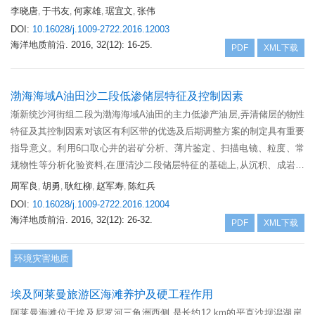
较薄、古近系埋藏较浅的盆地西北部临高凸起和盆地周缘斜坡带的地震分
李晓唐
于书友
何家雄
琚宜文
张伟
,
,
,
,
析解释和探井钻探结果,采用地质地球物理与地球化学分析相结合的研究
DOI:
10.16028/j.1009-2722.2016.12003
方法,综合判识和确定了古近系陆相地层及其湖相及煤系烃源岩的存在,在
海洋地质前沿.
2016, 32(12): 16-25.
PDF
XML下载
此基础上深入剖析了古近系烃源条件及其重要的石油地质意义。强调指
出,盆地不同区域古近系陆相烃源岩有机质丰度、生源母质类型及成熟演
化程度等,均存在明显差异。鉴此,根据古近系陆相烃源岩分布特征及烃源
渤海海域A油田沙二段低渗储层特征及控制因素
条件的控制影响因素,初步评价预测了古近系油气藏和古潜山油气藏勘探
渐新统沙河街组二段为渤海海域A油田的主力低渗产油层,弄清储层的物性
的有利区域。
特征及其控制因素对该区有利区带的优选及后期调整方案的制定具有重要
指导意义。利用6口取心井的岩矿分析、薄片鉴定、扫描电镜、粒度、常
规物性等分析化验资料,在厘清沙二段储层特征的基础上,从沉积、成岩、
构造3个方面对沙二段低渗储层物性的控制因素进行了系统研究。研究区
周军良
胡勇
耿红柳
赵军寿
陈红兵
,
,
,
,
沙二段储层以岩屑长石砂岩为主,具有中等成分成熟度、中等胶结物含量
DOI:
10.16028/j.1009-2722.2016.12004
的特征,储集空间以混合孔隙为主,储层为中孔-低渗储集性能。原始沉积条
海洋地质前沿.
2016, 32(12): 26-32.
PDF
XML下载
件中储层粒径、分选、泥质含量等控制了沙二段储层物性的好坏;成岩作
用中压实和碳酸盐胶结是沙二段储层低渗的主要原因,有机酸溶蚀对储层
环境灾害地质
物性有一定的改善作用;构造活动对沙二段储层物性的改善作用较弱。该
研究成果为该区沙二段相对高渗区块的优选及调整井的部署提供了依据。
埃及阿莱曼旅游区海滩养护及硬工程作用
阿莱曼海滩位于埃及尼罗河三角洲西侧,是长约12 km的平直沙坝潟湖岸,