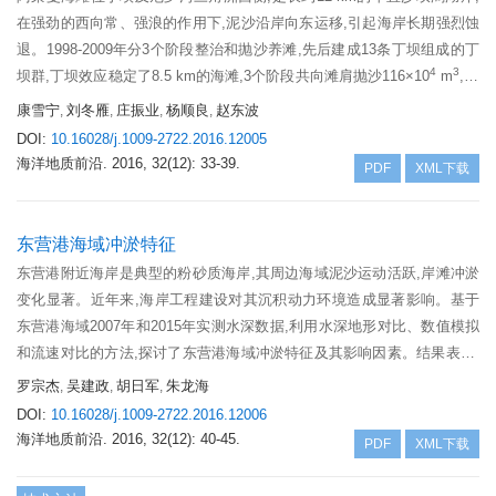
在强劲的西向常、强浪的作用下,泥沙沿岸向东运移,引起海岸长期强烈蚀
退。1998-2009年分3个阶段整治和抛沙养滩,先后建成13条丁坝组成的丁
4
3
坝群,丁坝效应稳定了8.5 km的海滩,3个阶段共向滩肩抛沙116×10
m
,但
是水下基岩陡斜地形导致严重沙流失,使海滩不能增宽,丁坝群尾闾效应也
康雪宁
刘冬雁
庄振业
杨顺良
赵东波
,
,
,
,
导致丁坝群下游3.5 km海难侵蚀更加严重,于是先后采取了分段式岸外坝
DOI:
10.16028/j.1009-2722.2016.12005
群和岸外连续长潜堤加堤内丁坝格,消除了丁坝群下游岸的侵蚀。结合我
海洋地质前沿.
2016, 32(12): 33-39.
PDF
XML下载
国相应案例说明在那些强烈侵蚀和严重沙流失岸段养滩,必须强调丁坝、
岸外坝等硬工程的作用。这些构筑物既能消散波能,又能阻拦所抛沙的流
失。对于那些水下为基岩陡斜地形的海滩,更应设计一定的硬工程,埃及阿
东营港海域冲淤特征
莱曼的连续长潜堤加丁坝格的设计和我国三亚三美湾的连续岸外坝丁坝加
东营港附近海岸是典型的粉砂质海岸,其周边海域泥沙运动活跃,岸滩冲淤
人造沙坝的经验都是十分重要的。
变化显著。近年来,海岸工程建设对其沉积动力环境造成显著影响。基于
东营港海域2007年和2015年实测水深数据,利用水深地形对比、数值模拟
和流速对比的方法,探讨了东营港海域冲淤特征及其影响因素。结果表明:
研究区整体呈近岸侵蚀、离岸淤积的状态,自飞雁滩向东营港。其冲淤平
罗宗杰
吴建政
胡日军
朱龙海
,
,
,
衡点水深由9 m变化至6 m;飞雁滩附近海域泥沙易于起动,海底侵蚀增强,
DOI:
10.16028/j.1009-2722.2016.12006
侵蚀产生的泥沙有随SE向流运移的趋势;研究区最大波浪破碎水深为6 m
海洋地质前沿.
2016, 32(12): 40-45.
PDF
XML下载
左右,东营港附近海域冲淤平衡点水深与该水深相对应;海岸工程建设造成
局部海域冲淤趋势改变,东营港防波堤堤头周围海域侵蚀强烈,堤坝两侧显