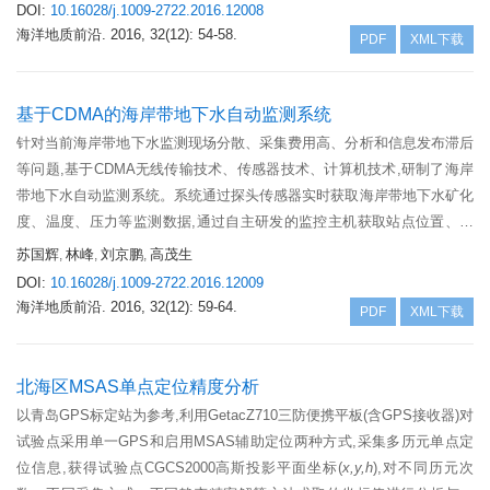
适合用于构造解释。而后,对波形包络资料进行提频处理,在保留低频成分
DOI:
10.16028/j.1009-2722.2016.12008
的同时突出高频成分,分辨率高,但在构造较陡部位同相轴连续性较差,该处
海洋地质前沿.
2016, 32(12): 54-58.
PDF
XML下载
理结果适合用于薄层砂体刻画。
基于CDMA的海岸带地下水自动监测系统
针对当前海岸带地下水监测现场分散、采集费用高、分析和信息发布滞后
等问题,基于CDMA无线传输技术、传感器技术、计算机技术,研制了海岸
带地下水自动监测系统。系统通过探头传感器实时获取海岸带地下水矿化
度、温度、压力等监测数据,通过自主研发的监控主机获取站点位置、视
频图像、传感器电量,并基于CDMA网络和CDMA DTU无线数传模块实现
苏国辉
林峰
刘京鹏
高茂生
,
,
,
远程传输、自动解析存储,通过网络在线服务软件进行数据的发布共享、
DOI:
10.16028/j.1009-2722.2016.12009
设备异常报警和远程操控。系统具有传输效率高、稳定可靠、成本低、扩
海洋地质前沿.
2016, 32(12): 59-64.
PDF
XML下载
展灵活等特点,已经在山东半岛地区进行了部署,满足了对海岸带地下水自
动监测数字化和网络化要求,有效地提高了该地区海岸带地下水监测工作
质量和效率,可以为海岸带地区地下水资源实时监测及管理提供服务。重
北海区MSAS单点定位精度分析
点介绍了系统总体结构、无线传输方式、现场监测设备及远程监控平台,
以青岛GPS标定站为参考,利用GetacZ710三防便携平板(含GPS接收器)对
同时介绍了系统扩展性及安全性设计。
试验点采用单一GPS和启用MSAS辅助定位两种方式,采集多历元单点定
位信息,获得试验点CGCS2000高斯投影平面坐标(
x,y,h
),对不同历元次