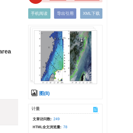
手机阅读
导出引用
XML下载
area
图(8)
)
计量
文章访问数:
249
HTML全文浏览量:
78