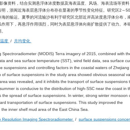
卫星影像资料，结合实测悬浮体浓度数据及海表温度、风场、海表流场等资
明，浙闽近海表层悬浮体分布存在显著的季节性变化特征。研究区2～50
外海的输运。夏季的河流输沙有利于研究区北部近岸高浓度悬浮体分布，
风作用下，再悬浮作用强烈，同时为表层悬浮体向南扩散提供了动力。本
用。
表温度
/
月均变化
 Spectroradiometer (MODIS) Terra imagery of 2015, combined with th
 and sea surface temperature (SST), wind field data, sea surface curr
ce suspensions and controlling factors in the coastal waters of Zhejian
n of surface suspensions in the study area showed obvious seasonal vari
rea was revealed, and it inhibits the transport of surface suspensions 
 summer is conducive to the distribution of high-SSC near the coast in t
ts the spread of surface suspensions. In winter, strong winter monsoon 
d transportation of surface suspensions. This study improved the
 the inner shelf mud area of the East China Sea.
 Resolution Imaging Spectroradiometer
/
surface suspensions concen