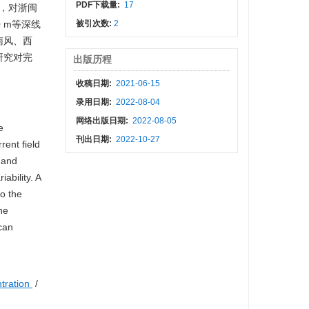
PDF下载量:
17
料，对浙闽
 m等深线
被引次数:
2
南风、西
研究对完
出版历程
收稿日期:
2021-06-15
录用日期:
2022-08-04
网络出版日期:
2022-08-05
e
刊出日期:
2022-10-27
ent field
g and
ability. A
to the
he
can
tration
/