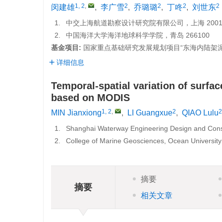
1, 2
,
2
2
2
2
闵建雄
,
李广雪
,
乔璐璐
,
丁咚
,
刘世东
1.
中交上海航道勘察设计研究院有限公司，上海 2001
2.
中国海洋大学海洋地球科学学院，青岛 266100
基金项目:
国家重点基础研究发展规划项目“东海内陆架泥质
详细信息
Temporal-spatial variation of surfa
based on MODIS
1, 2
,
2
2
MIN Jianxiong
,
LI Guangxue
,
QIAO Lulu
1.
Shanghai Waterway Engineering Design and Consu
2.
College of Marine Geosciences, Ocean Universit
摘要
摘要
相关文章