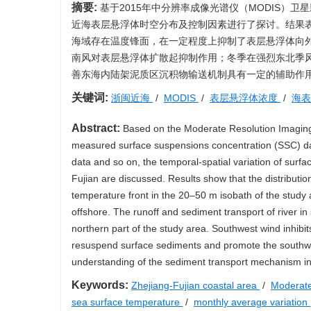
摘要:
基于2015年中分辨率成像光谱仪（MODIS）
近海表层悬浮体时空分布及控制因素进行了探讨。结果表
海域存在温度锋面，在一定程度上抑制了表层悬浮体向
南风对表层悬浮体扩散起抑制作用；冬季在强烈东北季
善东海内陆架泥质区沉积物输送机制具有一定的辅助作
关键词:
浙闽近海
/
MODIS
/
表层悬浮体浓度
/
海
Abstract:
Based on the Moderate Resolution Imaging
measured surface suspensions concentration (SSC) data
data and so on, the temporal-spatial variation of surfa
Fujian are discussed. Results show that the distributio
temperature front in the 20–50 m isobath of the study a
offshore. The runoff and sediment transport of river in
northern part of the study area. Southwest wind inhibi
resuspend surface sediments and promote the southwar
understanding of the sediment transport mechanism in
Keywords:
Zhejiang-Fujian coastal area
/
Moderate
sea surface temperature
/
monthly average variation