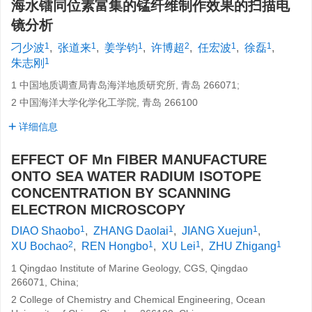
海水镭同位素富集的锰纤维制作效果的扫描电
镜分析
1
1
1
2
1
1
刁少波
,
张道来
,
姜学钧
,
许博超
,
任宏波
,
徐磊
,
1
朱志刚
1 中国地质调查局青岛海洋地质研究所, 青岛 266071;
2 中国海洋大学化学化工学院, 青岛 266100
详细信息
EFFECT OF Mn FIBER MANUFACTURE
ONTO SEA WATER RADIUM ISOTOPE
CONCENTRATION BY SCANNING
ELECTRON MICROSCOPY
1
1
1
DIAO Shaobo
,
ZHANG Daolai
,
JIANG Xuejun
,
2
1
1
1
XU Bochao
,
REN Hongbo
,
XU Lei
,
ZHU Zhigang
1 Qingdao Institute of Marine Geology, CGS, Qingdao
266071, China;
2 College of Chemistry and Chemical Engineering, Ocean