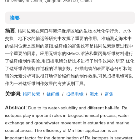
University of China, Qingdao 266100, China
摘要
摘要:
镭同位素在河口与海洋近岸区域的生物地球化学行为、水体
交换、地下水的输运等研究中发挥了重要的作用。准确测定海水中
的镭同位素是应用的基础,锰纤维的富集效率是镭同位素测定过程中
一个重要的因素。应用无镭水的KMnO
溶液和聚丙烯纤维材料进行
4
了锰纤维制作实验,用扫描电镜分析技术进行了制作效果的研究,优化
了锰纤维详细制作过程的详细参数。扫描电镜的表面形态分析和能
谱的元素分析可以很好地评价锰纤维的制作效果,可见扫描电镜可以
作为一种锰纤维制作效果的有效识别工具。
关键词:
镭同位素
/
锰纤维
/
扫描电镜
/
海水
/
富集
Abstract:
Due to its water-solubility and different half-life, Ra
isotopes play important roles in biogeochemical process, water
exchange and groundwater movement in estuaries and marine
coastal areas. The efficiency of Mn fiber application is an
important factor for the determination of Ra isotopes in seawater.